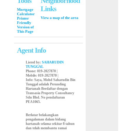
Tools
Neighborhood
Links
Mortgage
Calculator
View a map of the area
Printer
Friendly
Version of
This Page
Agent Info
Listed by:
SAHARUDIN
TUNGGAL
Phone
: 019-2027870 |
Mobile
: 019-2027870 |
Info
: Saya, Mohd Saharudin Bin
Tunggal adalah Perunding
Hartanah Berdaftar dengan
Transasia Property Consultancy
Sdn Bhd. No pendaftaran
PEA1065.
Berlatar belakangkan
pengalaman dalam bidang
hartanah selama sekitar 8 tahun
dan telah membantu ramai