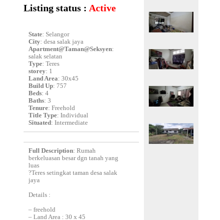
Listing status :
Active
State
: Selangor
City
: desa salak jaya
Apartment@Taman@Seksyen
:
salak selatan
Type
: Teres
storey
: 1
Land Area
: 30x45
Build Up
: 757
Beds
: 4
Baths
: 3
Tenure
: Freehold
Title Type
: Individual
Situated
: Intermediate
Full Description
: Rumah
berkeluasan besar dgn tanah yang
luas
?Teres setingkat taman desa salak
jaya
Details :
– freehold
– Land Area : 30 x 45