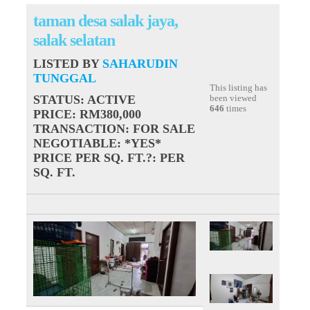
taman desa salak jaya,
salak selatan
LISTED BY
SAHARUDIN
TUNGGAL
This listing has
STATUS
: ACTIVE
been viewed
646
times
PRICE
: RM380,000
TRANSACTION
: FOR SALE
NEGOTIABLE
: *YES*
PRICE PER SQ. FT.?
: PER
SQ. FT.