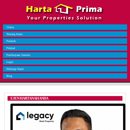
Utama
Tentang Kami
Pembeli
Penjual
Pembiayaan Semula
Login
Hubungi Kami
Blog
EJEN HARTANAH ANDA