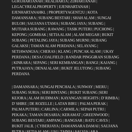
GURUHARTANAH
|
REALHARTA
|
ZDHARTANAH
|
LEGACYREALPROPERTY
|
EJENHARTANAH
|
EJENHARTANAHKL
|
PROPERTYAGENT2U
|
KOTA
DAMANSARA
|
SUBANG BESTARI
|
SHAH ALAM
|
SUNGAI
BULOH
|
SAUJANA UTAMA
|
SUBANG JAYA
|
SUBANG
|
MUTIARA SUBANG
|
RAWANG
|
TASIK PUTERI
|
PUCHONG
|
KEPONG
|
GOMBAK
|
SETIA ALAM
|
ALAM MEGAH
|
BUKIT
SUBANG
|
PETALING JAYA
|
SUBANG MURNI
|
SUBANG
GALAKSI
|
TAMAN ALAM PERDANA
|
SELAYANG
|
SETIAWANGSA
|
CHERAS
|
KLANG
|
PUNCAK ALAM
|
UKAY
PERDANA
|
DESA COALFIELD
|
BANDAR PINGGIRAN SUBANG
|
KINRARA
|
SEPANG
|
SERI KEMBANGAN
|
BANGI
|
KAJANG
|
PUTRAJAYA
|
DENAI ALAM
|
BUKIT JELUTONG
|
SUBANG
PERDANA
|
DAMANSARA
|
SUNGAI PENCHALA
|
SUNWAY
|
MERU
|
SUBANG SURIA
|
SERI BINTANG
|
BUKIT SUBANG
|
SERI
KEJORA
|
ALAM BUDIMAN
|
KAYANGAN HEIGHTS
|
D' RIMBA
|
D' SHIRE
|
DE ROZELLE
|
LATAN BIRU
|
PALMA PERAK
|
PALMA PUTERI
|
CARLINA
|
CARMILA
|
SEPAH PUTRI
|
PEKAKA
|
TAMAN DESARIA
|
KERAMAT
|
GREENWOOD
|
SUBANG BESTARI
|
AMPANG
|
BANGSAR
|
BATU CAVES
|
BUKIT JALIL
|
CYBERJAYA
|
DAMANSARA DAMAI
|
SAUJANA
PUTRA
|
SETIA ALAM
|
USJ
|
TAINIA
|
SALVIA
|
ARA