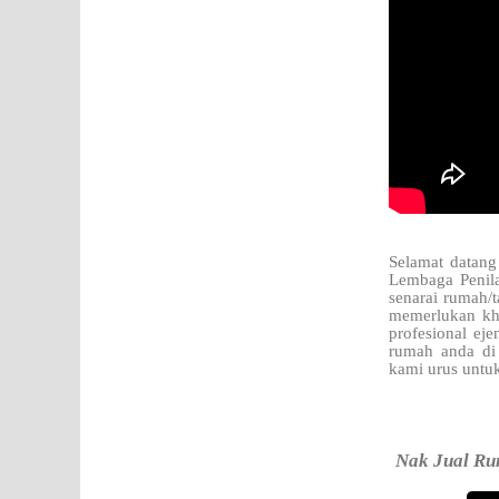
Selamat datang
Lembaga Penila
senarai rumah/t
memerlukan kh
profesional ej
rumah anda di 
kami urus untu
Nak Jual Rum