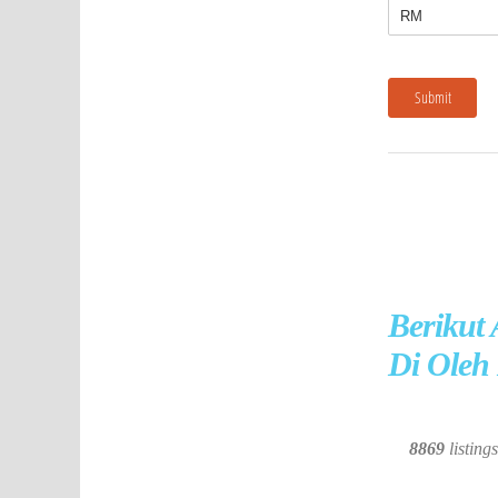
Berikut
Di Oleh 
8869
listing