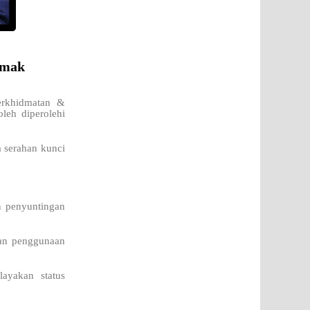
emak
erkhidmatan &
leh diperolehi
a serahan kunci
.
n penyuntingan
kan penggunaan
ayakan status