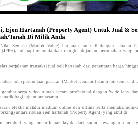
i, Ejen Hartanah (Property Agent) Untuk Jual & S
ah/Tanah Di Milik Anda
ilai Semasa (Market Value) hartanah anda di
dengan Jabatan P
a (JPPH). Ini bagi memudahkan margin pinjaman perumahan yang bo
elas perjalanan transaksi jual beli hartanah dari penentuan harga hingg
.
nalisis nilai permintaan pasaran (Market Demand) dan trend semasa di 
 gambar serta video rumah secara profesional dengan 'wide lens' da
menarik bagi tujuan pemasaran.
saran efektif melalui medium online dan offline serta memaksimum
orking) antara ribuan ejen hartanah (Property Agent) yang aktif di
.
n pembeli yang benar-benar layak dari sudut kewangan dan kel