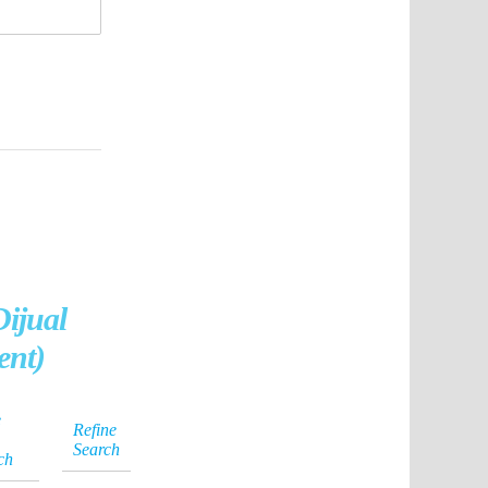
ijual
ent)
e
Refine
Search
ch