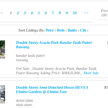
Prev
<<
1
2
3
4
5
6
7
8
9
10
>>
100
Sort Listings By:
Price
:
Beds
:
Baths
:
City
:
Double Storey Acacia Park Bandar Tasik Puteri
Rawang
bandar tasik puteri
rawang,
For Sale - Double Storey Acacia Park, Bandar Tasik
Puteri Rawang Asking Price: RM420,000...
More Info
Double Storey Semi Detached House HEVEA
R
Elmina Gardens @ Elmina East
denai alam
shah alam ,