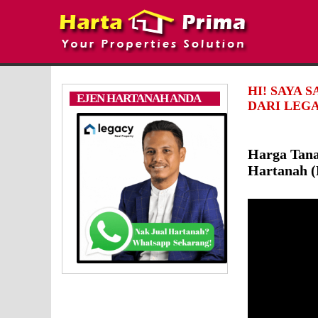
HI! SAYA 
EJEN HARTANAH ANDA
DARI LEGA
Harga Tana
Hartanah (