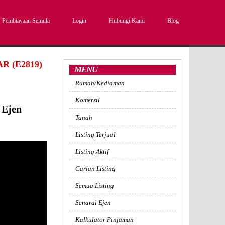
Pembiayaan Semula
Login
Hubungi Kami
Blog
 (E2819)
MENU
Rumah/Kediaman
Komersil
 Ejen
Tanah
Listing Terjual
Listing Aktif
Carian Listing
Semua Listing
Senarai Ejen
Kalkulator Pinjaman