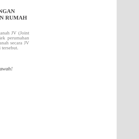
ENGAN
AN RUMAH
anah JV (Joint
jek perumahan
tanah secara JV
i
tersebut.
bawah!