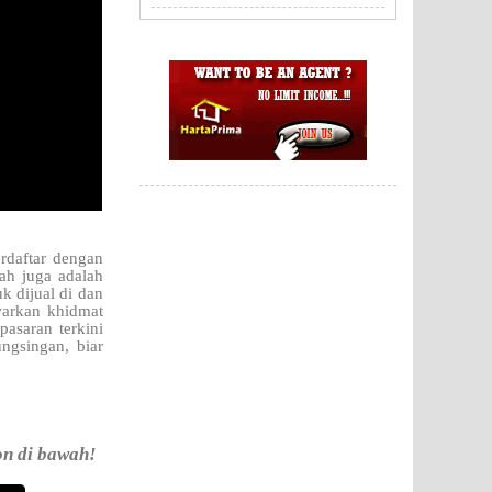
rdaftar dengan
wah juga adalah
uk dijual di
dan
warkan khidmat
pasaran terkini
ngsingan, biar
on di bawah!